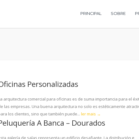
PRINCIPAL
SOBRE
P
Oficinas Personalizadas
La arquitectura comercial para oficinas es de suma importancia para el éxi
de las empresas. Una buena arquitectura no solo es estéticamente atracti
para los clientes, sino que también puede...
ler mais →
Peluquería A Banca – Dourados
sta galería de salas representa un edificio desafiante. La distribución e